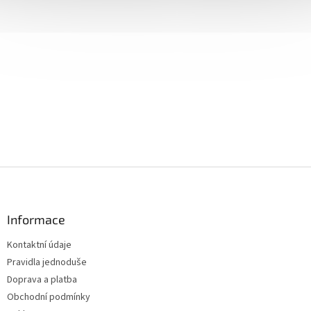
Z
á
p
a
Informace
t
Kontaktní údaje
í
Pravidla jednoduše
Doprava a platba
Obchodní podmínky