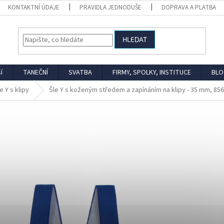
KONTAKTNÍ ÚDAJE
PRAVIDLA JEDNODUŠE
DOPRAVA A PLATBA
HLEDAT
í
TANEČNÍ
SVATBA
FIRMY, SPOLKY, INSTITUCE
BLO
e Y s klipy
Šle Y s koženým středem a zapínáním na klipy - 35 mm, 8