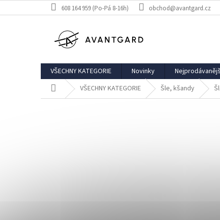
Přejít
608 164 959 (Po-Pá 8-16h)
obchod@avantgard.cz
na
obsah
VŠECHNY KATEGORIE
Novinky
Nejprodávanějš
Domů
VŠECHNY KATEGORIE
Šle, kšandy
Šl