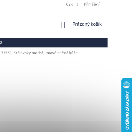
OBCHODNÍ PODMÍNKY
REKLAMACE
CZK
Přihlášení
VRÁCENÍ ZBOŽÍ
OCHR
NÁKUPNÍ
Prázdný košík
KOŠÍK
G
56-73563, Královsky modrá, tmavě hnědá kůže