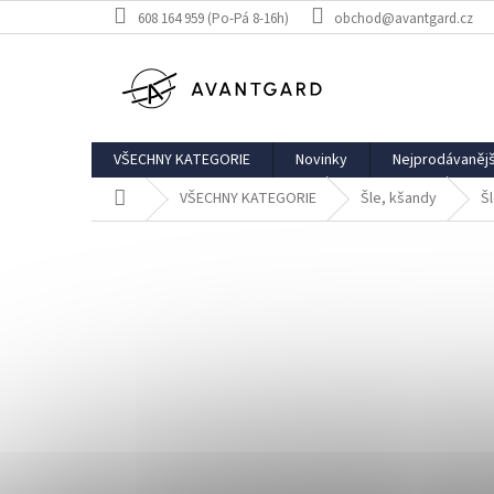
Přejít
608 164 959 (Po-Pá 8-16h)
obchod@avantgard.cz
na
obsah
VŠECHNY KATEGORIE
Novinky
Nejprodávanějš
Domů
VŠECHNY KATEGORIE
Šle, kšandy
Šl