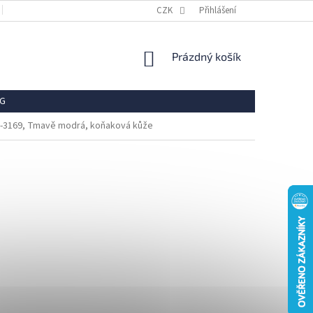
OBCHODNÍ PODMÍNKY
REKLAMACE
CZK
Přihlášení
VRÁCENÍ ZBOŽÍ
OCHR
NÁKUPNÍ
Prázdný košík
KOŠÍK
G
56-3169, Tmavě modrá, koňaková kůže