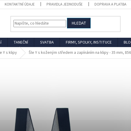
KONTAKTNÍ ÚDAJE
PRAVIDLA JEDNODUŠE
DOPRAVA A PLATBA
HLEDAT
í
TANEČNÍ
SVATBA
FIRMY, SPOLKY, INSTITUCE
BLO
e Y s klipy
Šle Y s koženým středem a zapínáním na klipy - 35 mm, 8