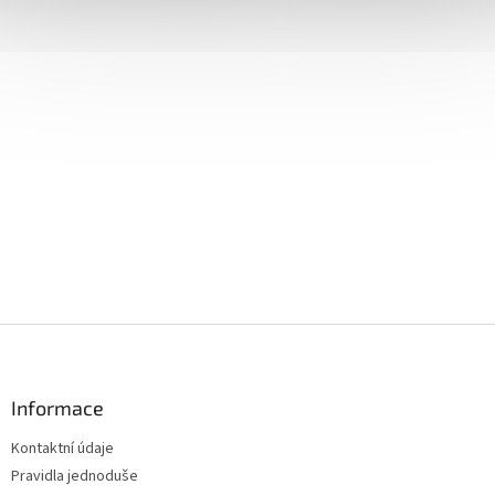
Z
á
p
a
Informace
t
Kontaktní údaje
í
Pravidla jednoduše