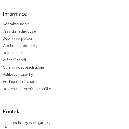
á
p
a
Informace
t
Kontaktní údaje
í
Pravidla jednoduše
Doprava a platba
Obchodní podmínky
Reklamace
Vrácení zboží
Ochrana osobních údajů
Velikostní tabulky
Hodnocení obchodu
Rezervace termínu zkoušky
Kontakt
obchod
@
avantgard.cz