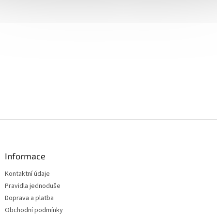
Z
á
p
a
Informace
t
Kontaktní údaje
í
Pravidla jednoduše
Doprava a platba
Obchodní podmínky