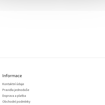
Z
á
p
a
Informace
t
Kontaktní údaje
í
Pravidla jednoduše
Doprava a platba
Obchodní podmínky