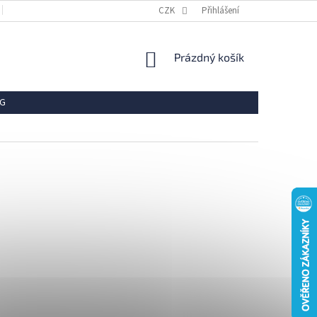
OBCHODNÍ PODMÍNKY
REKLAMACE
CZK
Přihlášení
VRÁCENÍ ZBOŽÍ
OCHR
NÁKUPNÍ
Prázdný košík
KOŠÍK
G