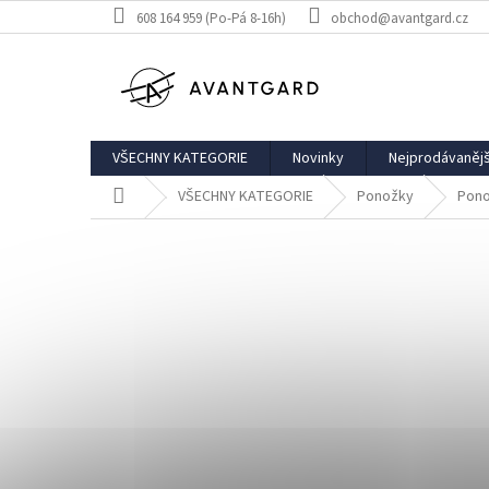
Přejít
608 164 959 (Po-Pá 8-16h)
obchod@avantgard.cz
na
obsah
VŠECHNY KATEGORIE
Novinky
Nejprodávanějš
Domů
VŠECHNY KATEGORIE
Ponožky
Pon