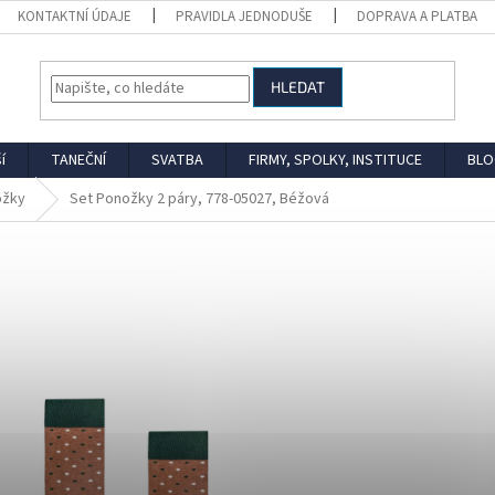
KONTAKTNÍ ÚDAJE
PRAVIDLA JEDNODUŠE
DOPRAVA A PLATBA
HLEDAT
í
TANEČNÍ
SVATBA
FIRMY, SPOLKY, INSTITUCE
BLO
ožky
Set Ponožky 2 páry, 778-05027, Béžová