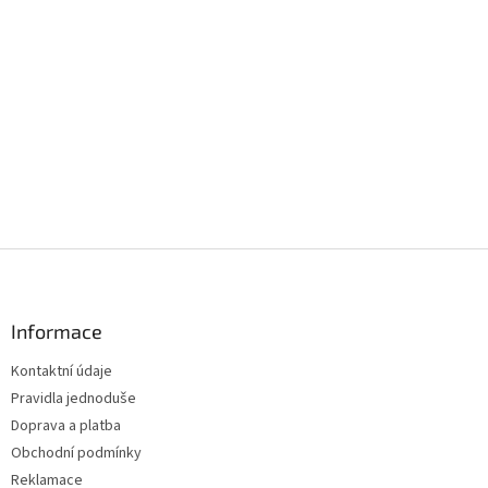
Z
á
p
a
Informace
t
Kontaktní údaje
í
Pravidla jednoduše
Doprava a platba
Obchodní podmínky
Reklamace