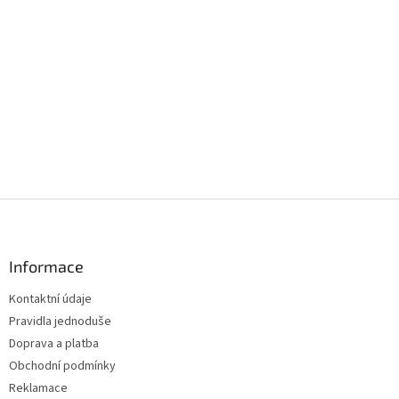
Z
á
p
a
Informace
t
Kontaktní údaje
í
Pravidla jednoduše
Doprava a platba
Obchodní podmínky
Reklamace