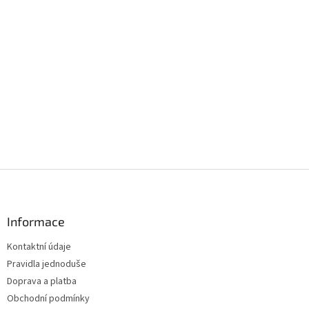
Z
á
p
a
Informace
t
Kontaktní údaje
í
Pravidla jednoduše
Doprava a platba
Obchodní podmínky