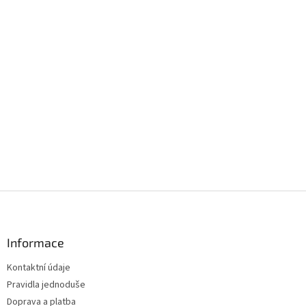
Z
á
p
a
Informace
t
Kontaktní údaje
í
Pravidla jednoduše
Doprava a platba