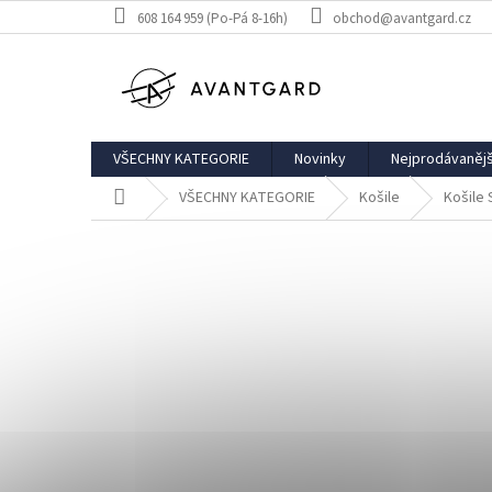
Přejít
608 164 959 (Po-Pá 8-16h)
obchod@avantgard.cz
na
obsah
VŠECHNY KATEGORIE
Novinky
Nejprodávanějš
Domů
VŠECHNY KATEGORIE
Košile
Košile 