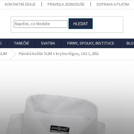
KONTAKTNÍ ÚDAJE
PRAVIDLA JEDNODUŠE
DOPRAVA A PLATBA
HLEDAT
í
TANEČNÍ
SVATBA
FIRMY, SPOLKY, INSTITUCE
BLO
SLIM
Pánská košile SLIM s krytou légou, 162-1, Bílá