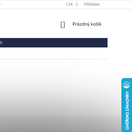
OBCHODNÍ PODMÍNKY
REKLAMACE
CZK
Přihlášení
VRÁCENÍ ZBOŽÍ
OCHR
NÁKUPNÍ
Prázdný košík
KOŠÍK
G