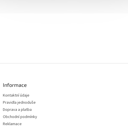
Z
á
p
a
Informace
t
Kontaktní údaje
í
Pravidla jednoduše
Doprava a platba
Obchodní podmínky
Reklamace