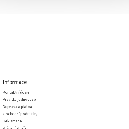
Z
á
p
a
Informace
t
Kontaktní údaje
í
Pravidla jednoduše
Doprava a platba
Obchodní podmínky
Reklamace
Vrácení zboží