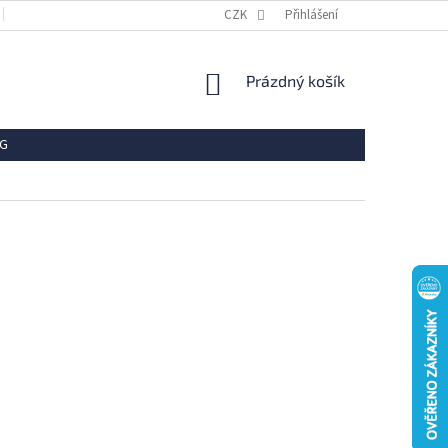
OBCHODNÍ PODMÍNKY
REKLAMACE
CZK
Přihlášení
VRÁCENÍ ZBOŽÍ
OCHR
NÁKUPNÍ
Prázdný košík
KOŠÍK
G