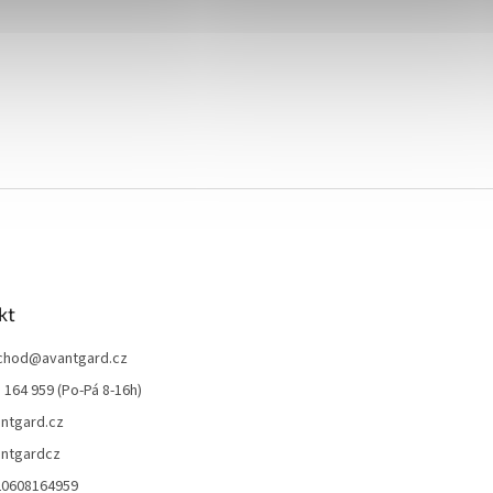
kt
chod
@
avantgard.cz
 164 959 (Po-Pá 8-16h)
ntgard.cz
ntgardcz
20608164959