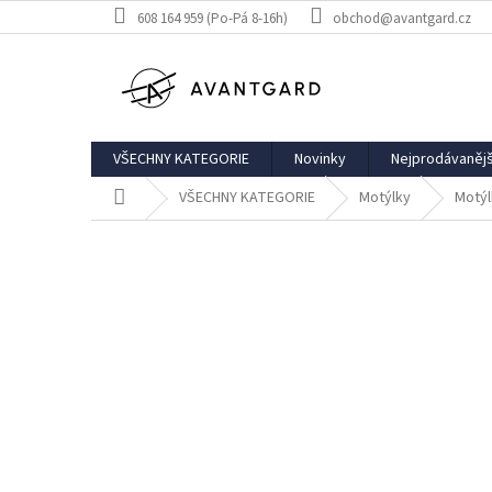
Přejít
608 164 959 (Po-Pá 8-16h)
obchod@avantgard.cz
na
obsah
VŠECHNY KATEGORIE
Novinky
Nejprodávanějš
Domů
VŠECHNY KATEGORIE
Motýlky
Motýl