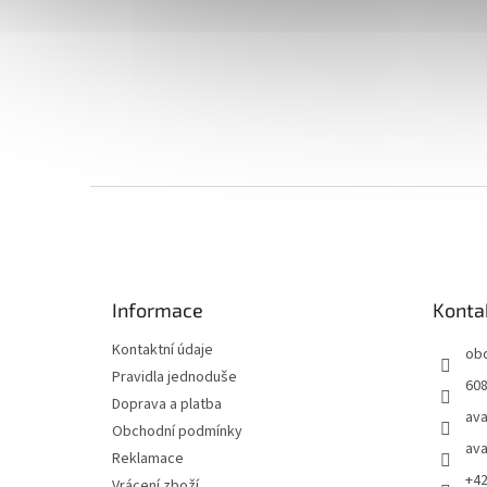
Z
á
p
a
t
Informace
Konta
í
Kontaktní údaje
ob
Pravidla jednoduše
608
Doprava a platba
ava
Obchodní podmínky
ava
Reklamace
+4
Vrácení zboží