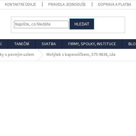
KONTAKTNÍ ÚDAJE
PRAVIDLA JEDNODUŠE
DOPRAVA A PLATBA
HLEDAT
í
TANEČNÍ
SVATBA
FIRMY, SPOLKY, INSTITUCE
BLO
ky s pevným uzlem
Motýlek s kapesníčkem, 575-9838, Lila