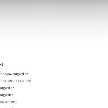
kt
chod
@
avantgard.cz
 164 959 (Po-Pá 8-16h)
ntgard.cz
ntgardcz
20608164959