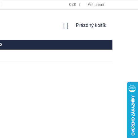
OBCHODNÍ PODMÍNKY
REKLAMACE
CZK
Přihlášení
VRÁCENÍ ZBOŽÍ
OCHR
NÁKUPNÍ
Prázdný košík
KOŠÍK
G