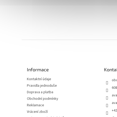
Z
á
p
a
t
Informace
Konta
í
Kontaktní údaje
ob
Pravidla jednoduše
608
Doprava a platba
ava
Obchodní podmínky
ava
Reklamace
+4
Vrácení zboží