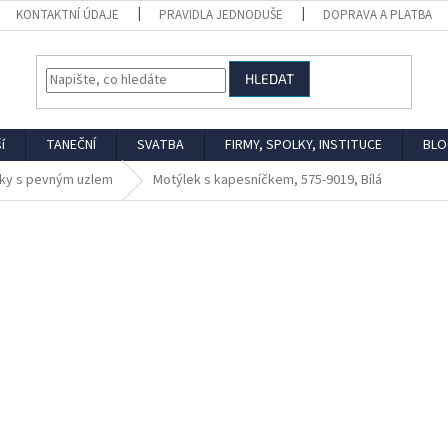
KONTAKTNÍ ÚDAJE
PRAVIDLA JEDNODUŠE
DOPRAVA A PLATBA
HLEDAT
í
TANEČNÍ
SVATBA
FIRMY, SPOLKY, INSTITUCE
BLO
ky s pevným uzlem
Motýlek s kapesníčkem, 575-9019, Bílá