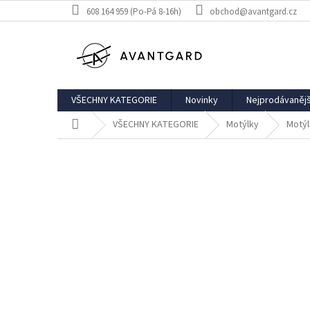
Přejít
608 164 959 (Po-Pá 8-16h)
obchod@avantgard.cz
na
obsah
VŠECHNY KATEGORIE
Novinky
Nejprodávanějš
Domů
VŠECHNY KATEGORIE
Motýlky
Motýl