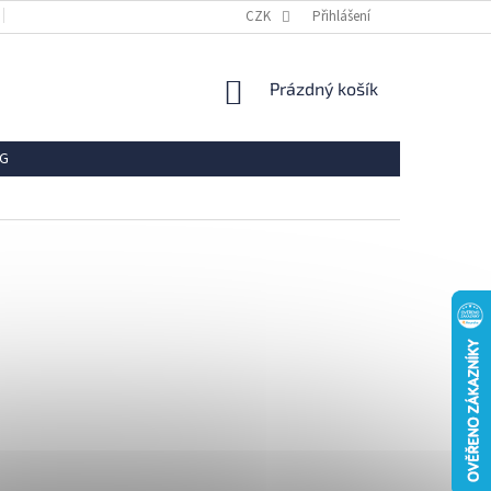
OBCHODNÍ PODMÍNKY
REKLAMACE
CZK
Přihlášení
VRÁCENÍ ZBOŽÍ
OCHR
NÁKUPNÍ
Prázdný košík
KOŠÍK
G