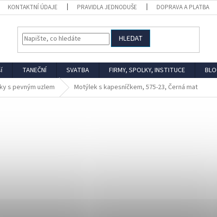
KONTAKTNÍ ÚDAJE
PRAVIDLA JEDNODUŠE
DOPRAVA A PLATBA
HLEDAT
í
TANEČNÍ
SVATBA
FIRMY, SPOLKY, INSTITUCE
BLO
ky s pevným uzlem
Motýlek s kapesníčkem, 575-23, Černá mat