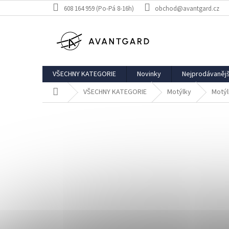
Přejít
608 164 959 (Po-Pá 8-16h)
obchod@avantgard.cz
na
obsah
VŠECHNY KATEGORIE
Novinky
Nejprodávanějš
Domů
VŠECHNY KATEGORIE
Motýlky
Motýl