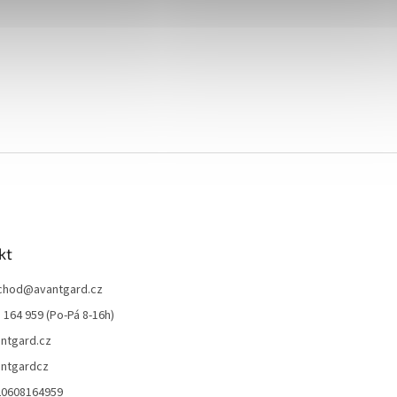
kt
chod
@
avantgard.cz
 164 959 (Po-Pá 8-16h)
ntgard.cz
ntgardcz
20608164959