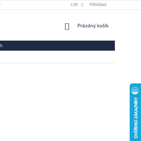
OBCHODNÍ PODMÍNKY
REKLAMACE
CZK
Přihlášení
VRÁCENÍ ZBOŽÍ
OCHR
NÁKUPNÍ
Prázdný košík
KOŠÍK
G