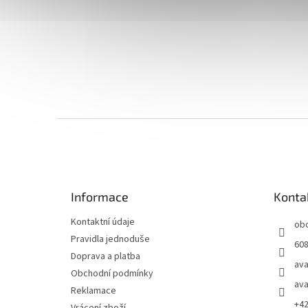
Z
á
p
a
t
Informace
Konta
í
Kontaktní údaje
ob
Pravidla jednoduše
608
Doprava a platba
ava
Obchodní podmínky
ava
Reklamace
+4