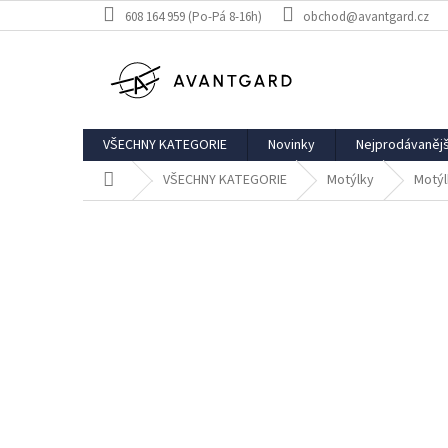
Přejít
608 164 959 (Po-Pá 8-16h)
obchod@avantgard.cz
na
obsah
VŠECHNY KATEGORIE
Novinky
Nejprodávanějš
Domů
VŠECHNY KATEGORIE
Motýlky
Motýl