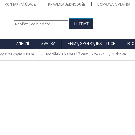
KONTAKTNÍ ÚDAJE
PRAVIDLA JEDNODUŠE
DOPRAVA A PLATBA
HLEDAT
í
TANEČNÍ
SVATBA
FIRMY, SPOLKY, INSTITUCE
BLO
ky s pevným uzlem
Motýlek s kapesníčkem, 575-22453, Pudrová