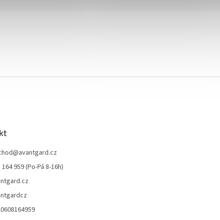
kt
chod
@
avantgard.cz
 164 959 (Po-Pá 8-16h)
ntgard.cz
ntgardcz
20608164959