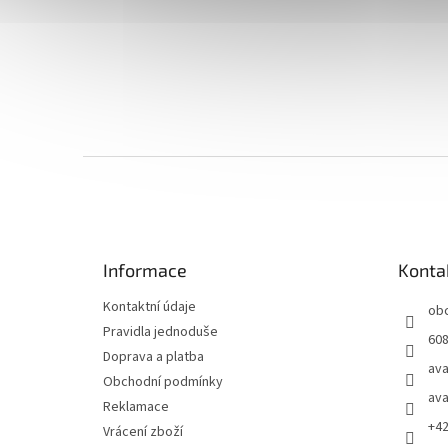
Z
á
p
a
t
Informace
Konta
í
Kontaktní údaje
ob
Pravidla jednoduše
608
Doprava a platba
ava
Obchodní podmínky
ava
Reklamace
+4
Vrácení zboží