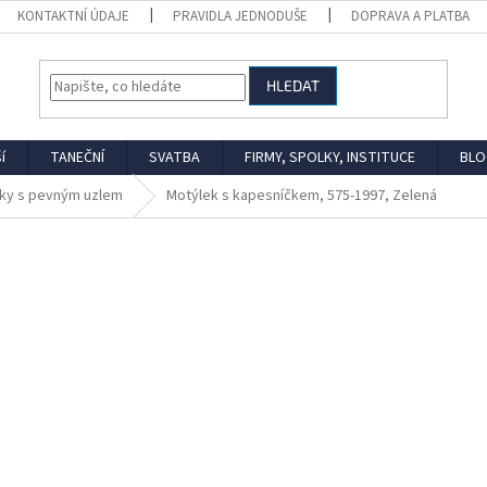
KONTAKTNÍ ÚDAJE
PRAVIDLA JEDNODUŠE
DOPRAVA A PLATBA
HLEDAT
í
TANEČNÍ
SVATBA
FIRMY, SPOLKY, INSTITUCE
BLO
ky s pevným uzlem
Motýlek s kapesníčkem, 575-1997, Zelená