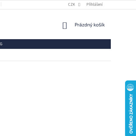
OBCHODNÍ PODMÍNKY
REKLAMACE
CZK
Přihlášení
VRÁCENÍ ZBOŽÍ
OCHR
NÁKUPNÍ
Prázdný košík
KOŠÍK
G