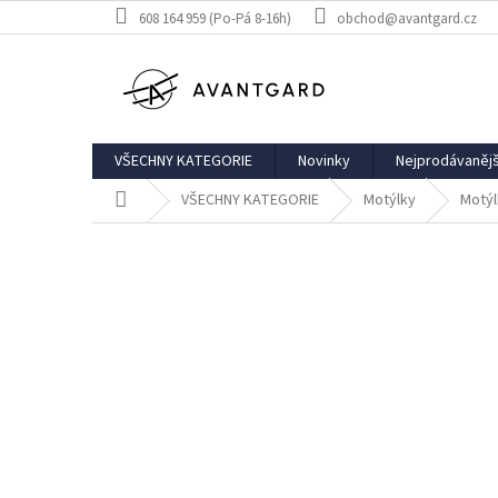
Přejít
608 164 959 (Po-Pá 8-16h)
obchod@avantgard.cz
na
obsah
VŠECHNY KATEGORIE
Novinky
Nejprodávanějš
Domů
VŠECHNY KATEGORIE
Motýlky
Motýl