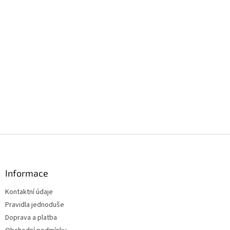
Z
á
p
a
Informace
t
Kontaktní údaje
í
Pravidla jednoduše
Doprava a platba