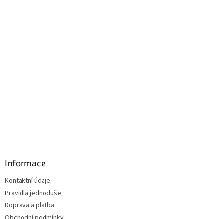
Z
á
p
a
Informace
t
Kontaktní údaje
í
Pravidla jednoduše
Doprava a platba
Obchodní podmínky