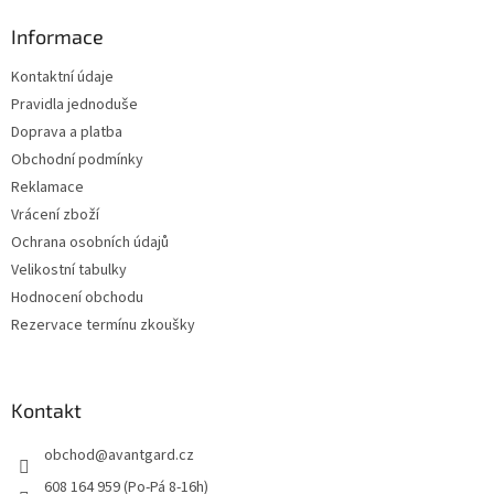
p
a
Informace
t
Kontaktní údaje
í
Pravidla jednoduše
Doprava a platba
Obchodní podmínky
Reklamace
Vrácení zboží
Ochrana osobních údajů
Velikostní tabulky
Hodnocení obchodu
Rezervace termínu zkoušky
Kontakt
obchod
@
avantgard.cz
608 164 959 (Po-Pá 8-16h)