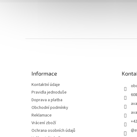
Z
á
p
a
t
Informace
Konta
í
Kontaktní údaje
ob
Pravidla jednoduše
608
Doprava a platba
ava
Obchodní podmínky
ava
Reklamace
+4
Vrácení zboží
@a
Ochrana osobních údajů