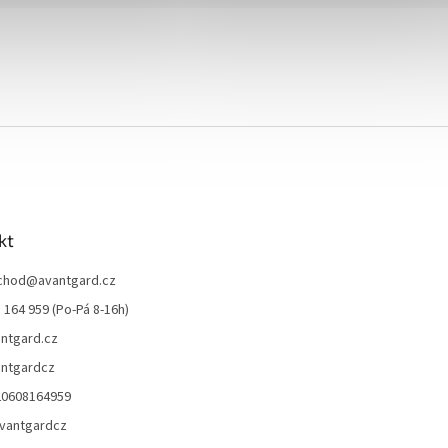
kt
chod
@
avantgard.cz
 164 959 (Po-Pá 8-16h)
ntgard.cz
ntgardcz
20608164959
vantgardcz