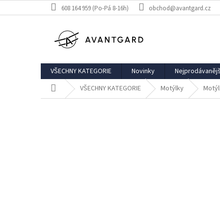
Přejít
608 164 959 (Po-Pá 8-16h)
obchod@avantgard.cz
na
obsah
VŠECHNY KATEGORIE
Novinky
Nejprodávanějš
Domů
VŠECHNY KATEGORIE
Motýlky
Motýl