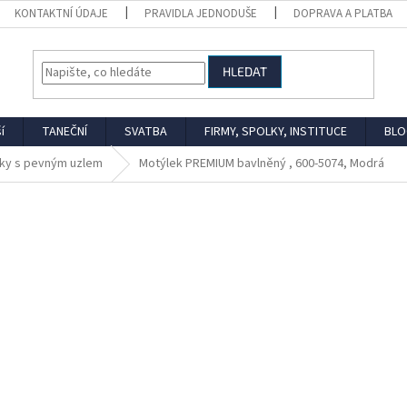
KONTAKTNÍ ÚDAJE
PRAVIDLA JEDNODUŠE
DOPRAVA A PLATBA
HLEDAT
í
TANEČNÍ
SVATBA
FIRMY, SPOLKY, INSTITUCE
BLO
ky s pevným uzlem
Motýlek PREMIUM bavlněný , 600-5074, Modrá