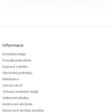
Z
á
p
a
Informace
t
Kontaktní údaje
í
Pravidla jednoduše
Doprava a platba
Obchodní podmínky
Reklamace
Vrácení zboží
Ochrana osobních údajů
Velikostní tabulky
Hodnocení obchodu
Rezervace termínu zkoušky