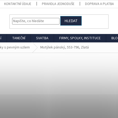
KONTAKTNÍ ÚDAJE
PRAVIDLA JEDNODUŠE
DOPRAVA A PLATBA
HLEDAT
í
TANEČNÍ
SVATBA
FIRMY, SPOLKY, INSTITUCE
BLO
ky s pevným uzlem
Motýlek pánský, 553-796, Zlatá