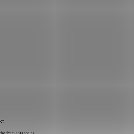
kt
chod
@
avantgard.cz