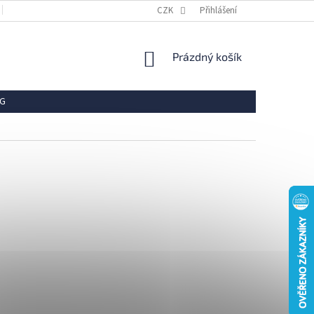
OBCHODNÍ PODMÍNKY
REKLAMACE
CZK
Přihlášení
VRÁCENÍ ZBOŽÍ
OCHR
NÁKUPNÍ
Prázdný košík
KOŠÍK
G