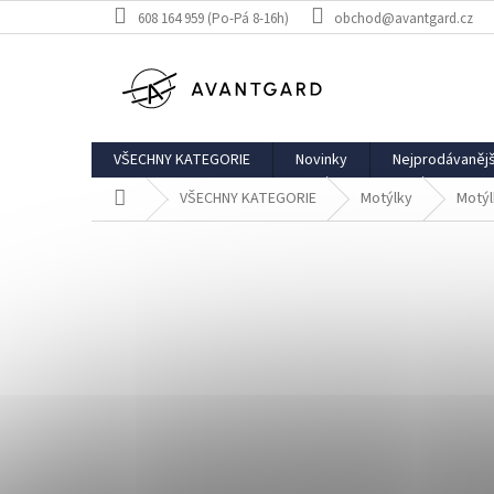
Přejít
608 164 959 (Po-Pá 8-16h)
obchod@avantgard.cz
na
obsah
VŠECHNY KATEGORIE
Novinky
Nejprodávanějš
Domů
VŠECHNY KATEGORIE
Motýlky
Motýl