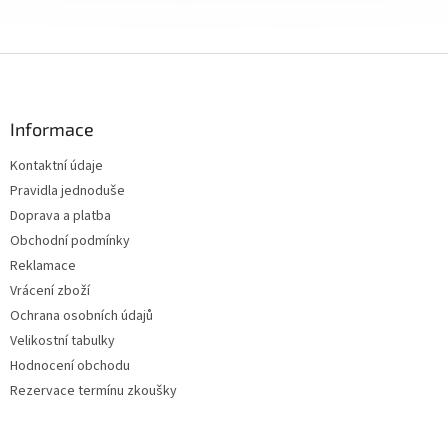
Z
á
p
a
Informace
t
Kontaktní údaje
í
Pravidla jednoduše
Doprava a platba
Obchodní podmínky
Reklamace
Vrácení zboží
Ochrana osobních údajů
Velikostní tabulky
Hodnocení obchodu
Rezervace termínu zkoušky