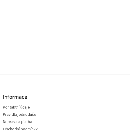
Z
á
p
a
Informace
t
Kontaktní údaje
í
Pravidla jednoduše
Doprava a platba
Obchodní podmínky