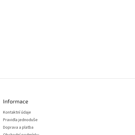
Z
á
p
a
Informace
t
Kontaktní údaje
í
Pravidla jednoduše
Doprava a platba
Obchodní podmínky