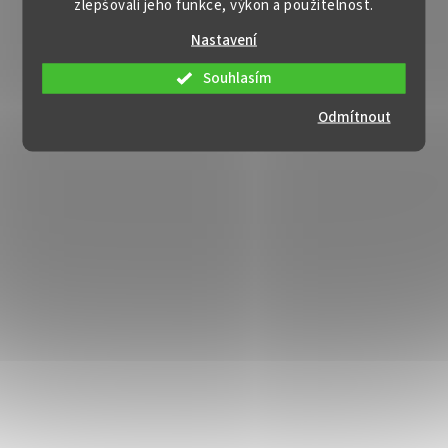
zlepšovali jeho funkce, výkon a použitelnost.
Nastavení
Souhlasím
Odmítnout