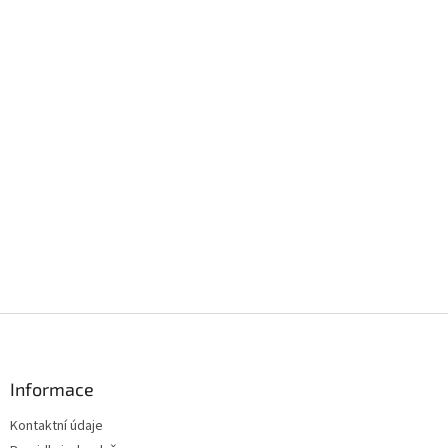
Z
á
p
a
Informace
t
Kontaktní údaje
í