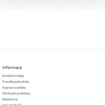
Z
á
p
a
Informace
t
Kontaktní údaje
í
Pravidla jednoduše
Doprava a platba
Obchodní podmínky
Reklamace