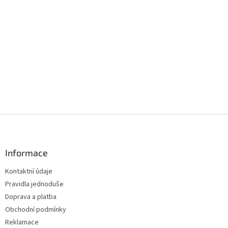
Z
á
p
a
Informace
t
Kontaktní údaje
í
Pravidla jednoduše
Doprava a platba
Obchodní podmínky
Reklamace