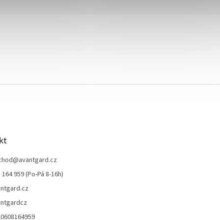
kt
chod
@
avantgard.cz
 164 959 (Po-Pá 8-16h)
ntgard.cz
ntgardcz
20608164959