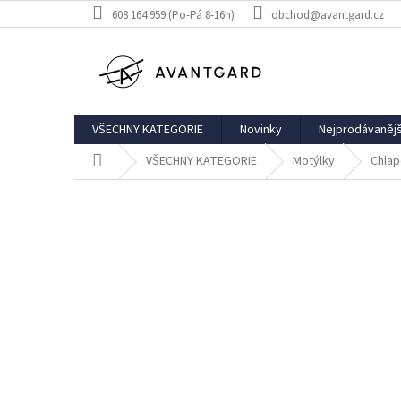
Přejít
608 164 959 (Po-Pá 8-16h)
obchod@avantgard.cz
na
obsah
VŠECHNY KATEGORIE
Novinky
Nejprodávanějš
Domů
VŠECHNY KATEGORIE
Motýlky
Chlap