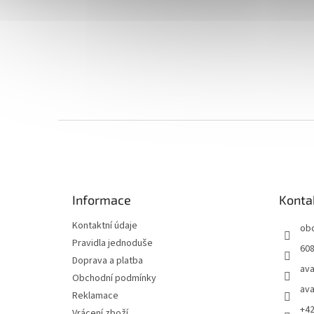
Z
á
p
a
t
Informace
Konta
í
Kontaktní údaje
ob
Pravidla jednoduše
608
Doprava a platba
ava
Obchodní podmínky
ava
Reklamace
+4
Vrácení zboží