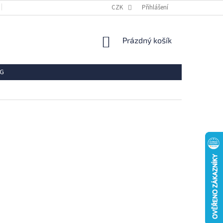
OBCHODNÍ PODMÍNKY
REKLAMACE
CZK
Přihlášení
VRÁCENÍ ZBOŽÍ
OCHR
NÁKUPNÍ
Prázdný košík
KOŠÍK
G