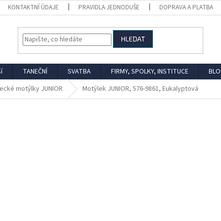
KONTAKTNÍ ÚDAJE
PRAVIDLA JEDNODUŠE
DOPRAVA A PLATBA
HLEDAT
í
TANEČNÍ
SVATBA
FIRMY, SPOLKY, INSTITUCE
BLO
ecké motýlky JUNIOR
Motýlek JUNIOR, 576-9861, Eukalyptová