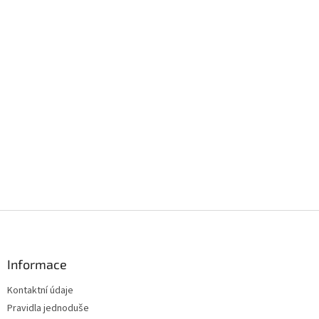
Z
á
p
a
Informace
t
Kontaktní údaje
í
Pravidla jednoduše