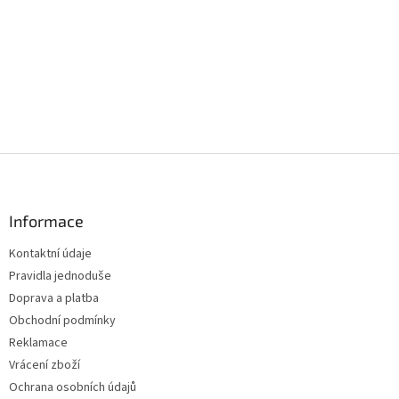
Z
á
p
a
Informace
t
Kontaktní údaje
í
Pravidla jednoduše
Doprava a platba
Obchodní podmínky
Reklamace
Vrácení zboží
Ochrana osobních údajů