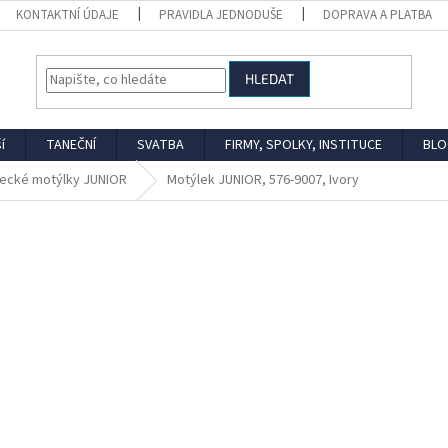
KONTAKTNÍ ÚDAJE
PRAVIDLA JEDNODUŠE
DOPRAVA A PLATBA
HLEDAT
í
TANEČNÍ
SVATBA
FIRMY, SPOLKY, INSTITUCE
BLO
ecké motýlky JUNIOR
Motýlek JUNIOR, 576-9007, Ivory