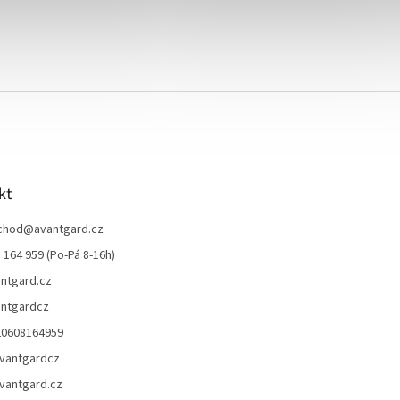
kt
chod
@
avantgard.cz
 164 959 (Po-Pá 8-16h)
ntgard.cz
ntgardcz
20608164959
vantgardcz
vantgard.cz