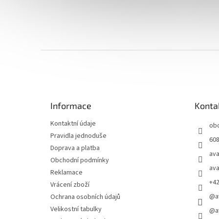
Z
á
p
a
t
Informace
Konta
í
Kontaktní údaje
ob
Pravidla jednoduše
608
Doprava a platba
ava
Obchodní podmínky
ava
Reklamace
+4
Vrácení zboží
@a
Ochrana osobních údajů
Velikostní tabulky
@a