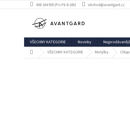
Přejít
608 164 959 (Po-Pá 8-16h)
obchod@avantgard.cz
na
obsah
VŠECHNY KATEGORIE
Novinky
Nejprodávanějš
Domů
VŠECHNY KATEGORIE
Motýlky
Chlap