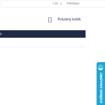
OBCHODNÍ PODMÍNKY
REKLAMACE
CZK
Přihlášení
VRÁCENÍ ZBOŽÍ
OCHR
NÁKUPNÍ
Prázdný košík
KOŠÍK
G