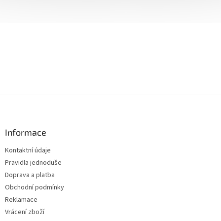
Z
á
p
a
Informace
t
Kontaktní údaje
í
Pravidla jednoduše
Doprava a platba
Obchodní podmínky
Reklamace
Vrácení zboží