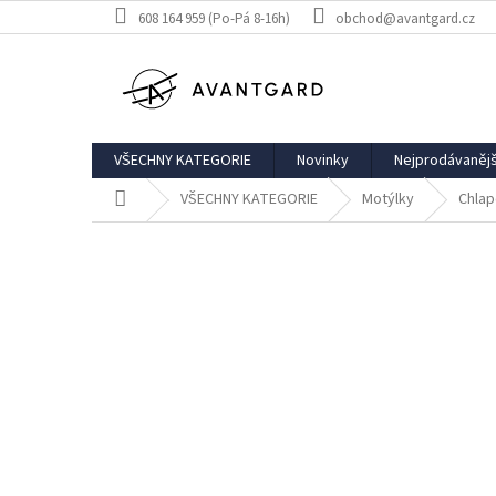
Přejít
608 164 959 (Po-Pá 8-16h)
obchod@avantgard.cz
na
obsah
VŠECHNY KATEGORIE
Novinky
Nejprodávanějš
Domů
VŠECHNY KATEGORIE
Motýlky
Chlap