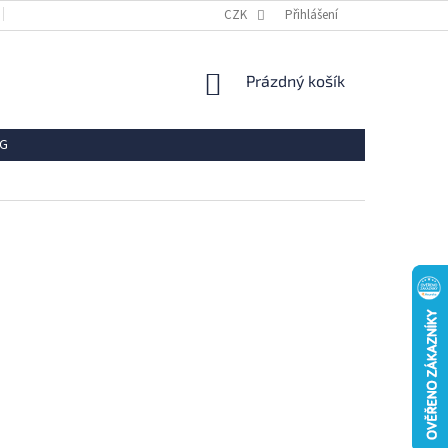
OBCHODNÍ PODMÍNKY
REKLAMACE
CZK
Přihlášení
VRÁCENÍ ZBOŽÍ
OCHR
NÁKUPNÍ
Prázdný košík
KOŠÍK
G