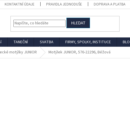
KONTAKTNÍ ÚDAJE
PRAVIDLA JEDNODUŠE
DOPRAVA A PLATBA
HLEDAT
í
TANEČNÍ
SVATBA
FIRMY, SPOLKY, INSTITUCE
BLO
ecké motýlky JUNIOR
Motýlek JUNIOR, 576-22296, Béžová