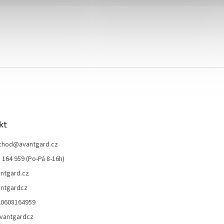
kt
chod
@
avantgard.cz
 164 959 (Po-Pá 8-16h)
ntgard.cz
ntgardcz
20608164959
vantgardcz