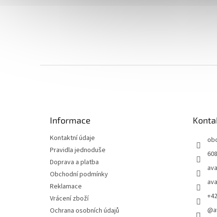
Z
á
p
a
t
Informace
Konta
í
Kontaktní údaje
ob
Pravidla jednoduše
608
Doprava a platba
ava
Obchodní podmínky
ava
Reklamace
+4
Vrácení zboží
@a
Ochrana osobních údajů