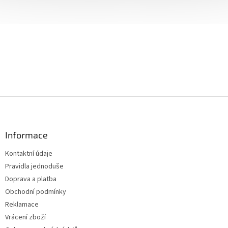
Z
á
p
a
Informace
t
Kontaktní údaje
í
Pravidla jednoduše
Doprava a platba
Obchodní podmínky
Reklamace
Vrácení zboží