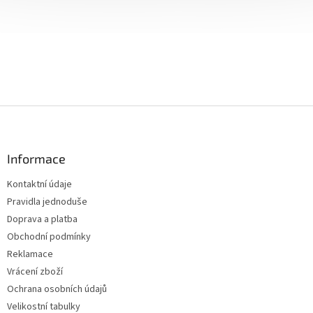
Z
á
p
a
Informace
t
Kontaktní údaje
í
Pravidla jednoduše
Doprava a platba
Obchodní podmínky
Reklamace
Vrácení zboží
Ochrana osobních údajů
Velikostní tabulky