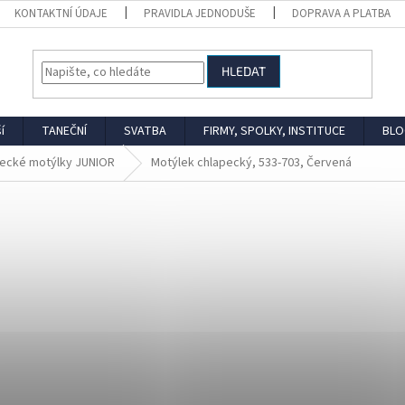
KONTAKTNÍ ÚDAJE
PRAVIDLA JEDNODUŠE
DOPRAVA A PLATBA
HLEDAT
í
TANEČNÍ
SVATBA
FIRMY, SPOLKY, INSTITUCE
BLO
ecké motýlky JUNIOR
Motýlek chlapecký, 533-703, Červená