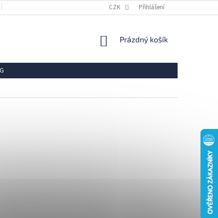
OBCHODNÍ PODMÍNKY
REKLAMACE
CZK
Přihlášení
VRÁCENÍ ZBOŽÍ
OCHR
NÁKUPNÍ
Prázdný košík
KOŠÍK
G