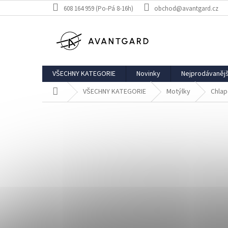
Přejít
608 164 959 (Po-Pá 8-16h)
obchod@avantgard.cz
na
obsah
VŠECHNY KATEGORIE
Novinky
Nejprodávanějš
Domů
VŠECHNY KATEGORIE
Motýlky
Chlap