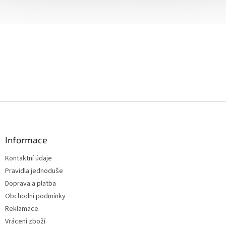
Z
á
p
a
Informace
t
Kontaktní údaje
í
Pravidla jednoduše
Doprava a platba
Obchodní podmínky
Reklamace
Vrácení zboží