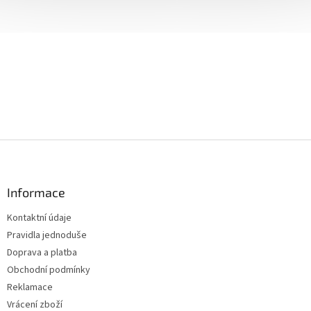
Z
á
p
a
Informace
t
Kontaktní údaje
í
Pravidla jednoduše
Doprava a platba
Obchodní podmínky
Reklamace
Vrácení zboží