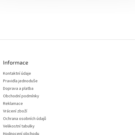
Z
á
p
a
Informace
t
Kontaktní údaje
í
Pravidla jednoduše
Doprava a platba
Obchodní podmínky
Reklamace
Vrácení zboží
Ochrana osobních údajů
Velikostní tabulky
Hodnocení obchodu