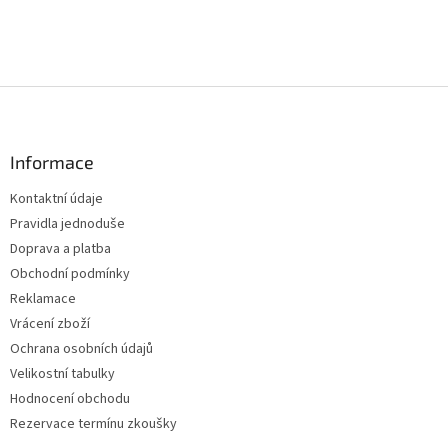
Z
á
p
a
Informace
t
Kontaktní údaje
í
Pravidla jednoduše
Doprava a platba
Obchodní podmínky
Reklamace
Vrácení zboží
Ochrana osobních údajů
Velikostní tabulky
Hodnocení obchodu
Rezervace termínu zkoušky