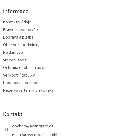
p
a
Informace
t
Kontaktní údaje
í
Pravidla jednoduše
Doprava a platba
Obchodní podmínky
Reklamace
Vrácení zboží
Ochrana osobních údajů
Velikostní tabulky
Hodnocení obchodu
Rezervace termínu zkoušky
Kontakt
obchod
@
avantgard.cz
608 164 959 (Po-Pá 8-16h)