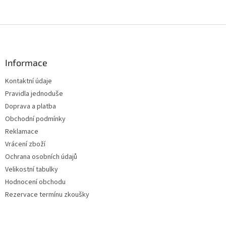
Z
á
p
a
Informace
t
Kontaktní údaje
í
Pravidla jednoduše
Doprava a platba
Obchodní podmínky
Reklamace
Vrácení zboží
Ochrana osobních údajů
Velikostní tabulky
Hodnocení obchodu
Rezervace termínu zkoušky