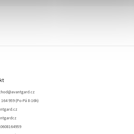
kt
chod
@
avantgard.cz
 164 959 (Po-Pá 8-16h)
ntgard.cz
ntgardcz
20608164959