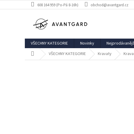
Přejít
608 164 959 (Po-Pá 8-16h)
obchod@avantgard.cz
na
obsah
VŠECHNY KATEGORIE
Novinky
Nejprodávanějš
Domů
VŠECHNY KATEGORIE
Kravaty
Krava