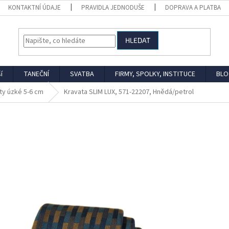
KONTAKTNÍ ÚDAJE
PRAVIDLA JEDNODUŠE
DOPRAVA A PLATBA
HLEDAT
í
TANEČNÍ
SVATBA
FIRMY, SPOLKY, INSTITUCE
BLO
ty úzké 5-6 cm
Kravata SLIM LUX, 571-22207, Hnědá/petrol