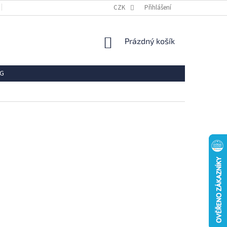
OBCHODNÍ PODMÍNKY
REKLAMACE
CZK
Přihlášení
VRÁCENÍ ZBOŽÍ
OCHR
NÁKUPNÍ
Prázdný košík
KOŠÍK
G