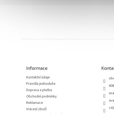
Z
á
p
a
t
Informace
Konta
í
Kontaktní údaje
ob
Pravidla jednoduše
608
Doprava a platba
ava
Obchodní podmínky
ava
Reklamace
+4
Vrácení zboží