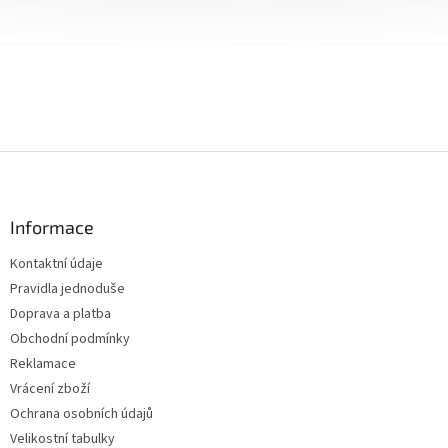
Z
á
p
a
Informace
t
Kontaktní údaje
í
Pravidla jednoduše
Doprava a platba
Obchodní podmínky
Reklamace
Vrácení zboží
Ochrana osobních údajů
Velikostní tabulky