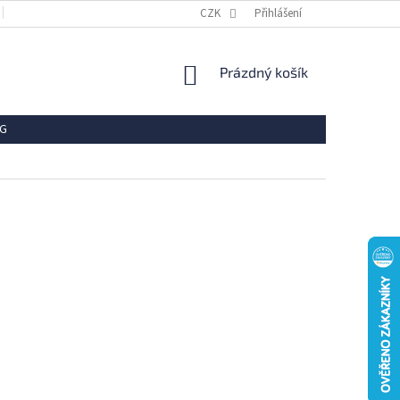
OBCHODNÍ PODMÍNKY
REKLAMACE
CZK
Přihlášení
VRÁCENÍ ZBOŽÍ
OCHR
NÁKUPNÍ
Prázdný košík
KOŠÍK
G