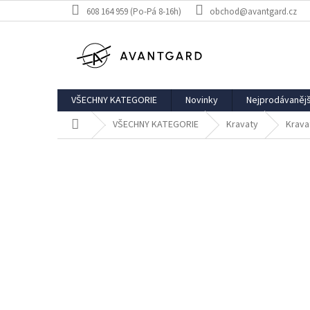
Přejít
608 164 959 (Po-Pá 8-16h)
obchod@avantgard.cz
na
obsah
VŠECHNY KATEGORIE
Novinky
Nejprodávanějš
Domů
VŠECHNY KATEGORIE
Kravaty
Krava