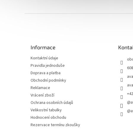
Z
á
p
a
t
Informace
Konta
í
Kontaktní údaje
ob
Pravidla jednoduše
608
Doprava a platba
ava
Obchodní podmínky
ava
Reklamace
+4
Vrácení zboží
@a
Ochrana osobních údajů
Velikostní tabulky
@a
Hodnocení obchodu
Rezervace termínu zkoušky