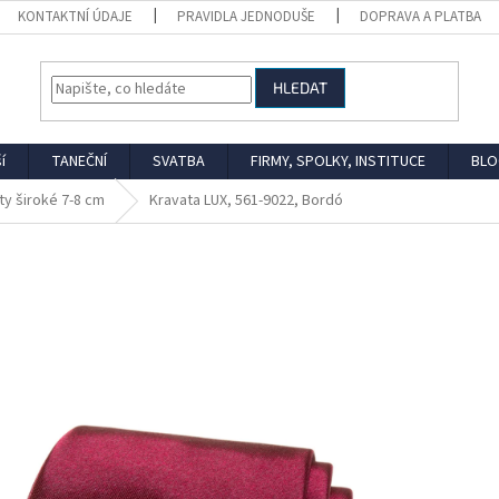
KONTAKTNÍ ÚDAJE
PRAVIDLA JEDNODUŠE
DOPRAVA A PLATBA
HLEDAT
í
TANEČNÍ
SVATBA
FIRMY, SPOLKY, INSTITUCE
BLO
ty široké 7-8 cm
Kravata LUX, 561-9022, Bordó